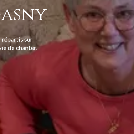
Gasny
répartis sur
ie de chanter.