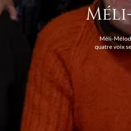
Méli
Méli-Mélodi
quatre voix s